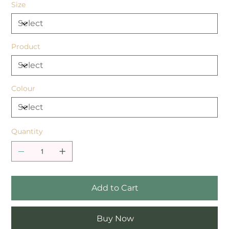
Size
Product
Colour
Quantity
Add to Cart
Buy Now