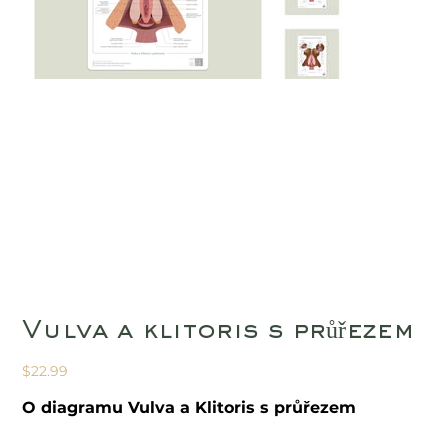
Vulva a klitoris s průřezem
Price
$22.99
O diagramu Vulva a Klitoris s průřezem