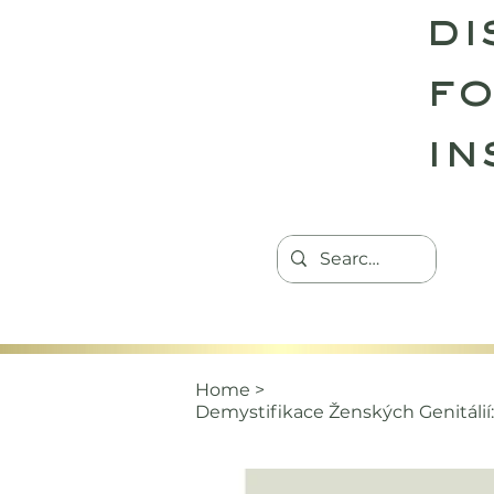
di
fo
in
HOME
TANTRIC RETREATS
CON
Home
>
Demystifikace Ženských Genitálií: