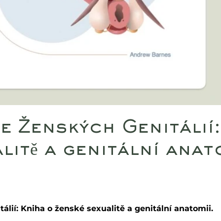
e Ženských Genitálií
litě a genitální anat
lií: Kniha o ženské sexualitě a genitální anatomii.