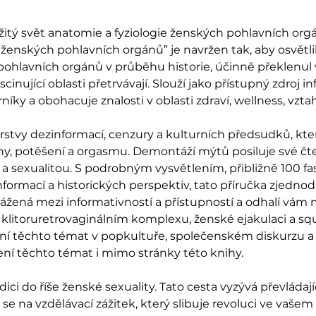
žitý svět anatomie a fyziologie ženských pohlavních or
ženských pohlavních orgánů” je navržen tak, aby osvětlil
hlavních orgánů v průběhu historie, účinně překlenu
cinující oblasti přetrvávají. Slouží jako přístupný zdroj i
íky a obohacuje znalosti v oblasti zdraví, wellness, vztah
vrstvy dezinformací, cenzury a kulturních předsudků, kt
hy, potěšení a orgasmu. Demontáží mýtů posiluje své 
 a sexualitou. S podrobným vysvětlením, přibližně 100 fas
formací a historických perspektiv, tato příručka zjednod
yvážená mezi informativností a přístupností a odhalí vám
, klitoruretrovaginálním komplexu, ženské ejakulaci a squ
í těchto témat v popkultuře, společenském diskurzu a o
í těchto témat i mimo stránky této knihy.
dici do říše ženské sexuality. Tato cesta vyzývá převládajíc
 se na vzdělávací zážitek, který slibuje revoluci ve vaš