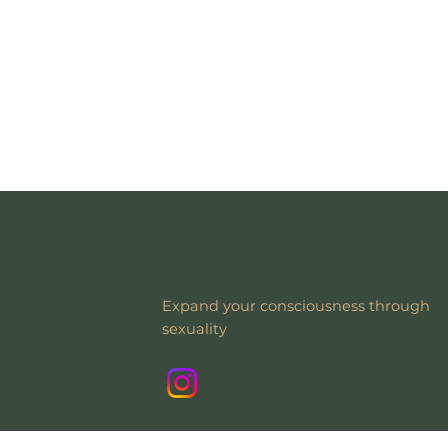
Expand your consciousness through
sexuality