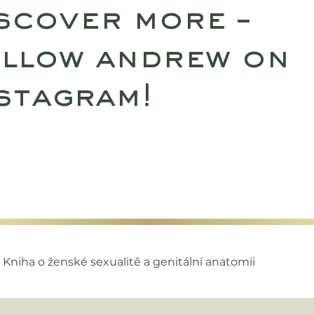
scover more –
llow andrew on
stagram!
SULTATIONS
UPCOMING RETREATS
SHO
 Kniha o ženské sexualitě a genitální anatomii