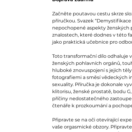
Začněte poutavou cestu skrze slo
příručkou. Svazek “Demystifikace 
nepochopené aspekty ženských po
znalostech, které dodnes v této fas
jako praktická učebnice pro odborn
Toto transformační dílo odhaluje 
ženských pohlavních orgánů, tou
hluboké znovuspojení s jejich těly
fotografiemi a směsí vědeckých in
sexuality. Příručka je dokonale v
klitorisu, ženské prostatě, bodu G
příčiny nedostatečného zastoupen
čtenáře k prozkoumání a pochopen
Připravte se na oči otevírající expe
vaše orgasmické obzory. Připravte