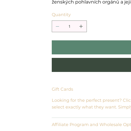
ženských pohlavních orgánů a jeji
Quantity
Gift Cards
Looking for the perfect present? Cli
select exactly what they want. Simpl
Affiliate Program and Wholesale Op