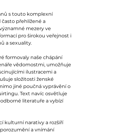
gánů s touto komplexní
 často přehlížené a
l významné mezery ve
nformací pro širokou veřejnost i
ů a sexuality.
eré formovaly naše chápání
čtenáře vědomostmi, umožňuje
cinujícími ilustracemi a
ušuje složitosti ženské
 mimo jiné poučná vyprávění o
irtingu. Text navíc osvětluje
dborné literatuře a vybízí
í kulturní narativy a rozšíří
em porozumění a vnímání