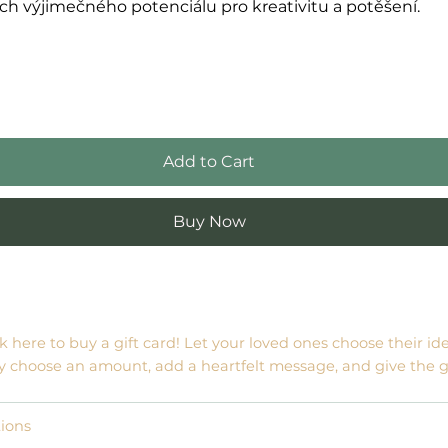
ch výjimečného potenciálu pro kreativitu a potěšení.
Add to Cart
Buy Now
ck here to
buy a gift card
! Let your loved ones choose their id
y choose an amount, add a heartfelt message, and give the gi
tions