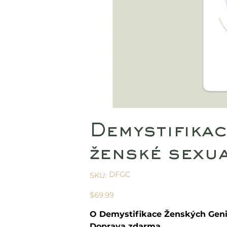
Demystifikac
ženské sexua
SKU
DFGC
SKU:
DFGC
Price
$69.99
O Demystifikace Ženských Genitá
Doprava zdarma