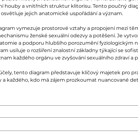
ní houby a vnitřních struktur klitorisu. Tento poučný d
 osvětluje jejich anatomické uspořádání a význam.
diagram vymezuje prostorové vztahy a propojení mezi těm
 mechanismu ženské sexuální odezvy a potěšení. Je vytvo
anatomie a podporu hlubšího porozumění fyziologickým nu
gram usiluje o rozšíření znalostní základny týkající se so
znam každého orgánu ve zvyšování sexuálního zdraví a p
čely, tento diagram představuje klíčový majetek pro prak
y a každého, kdo má zájem prozkoumat nuancované detai