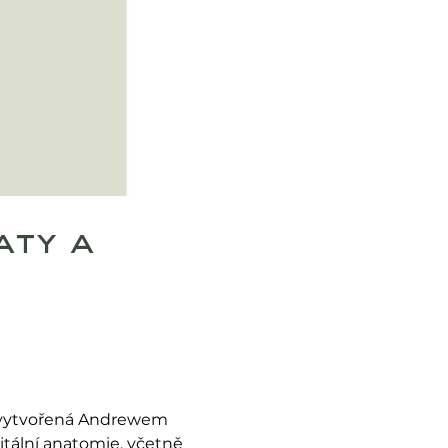
aty a
ce vytvořená Andrewem
itální anatomie, včetně