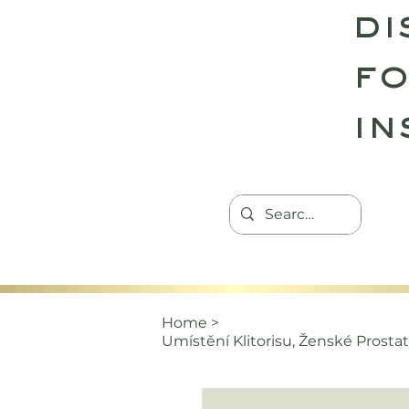
di
fo
in
HOME
TANTRIC RETREATS
CON
Home
>
Umístění Klitorisu, Ženské Prosta