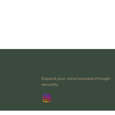
Expand your consciousness through
sexuality