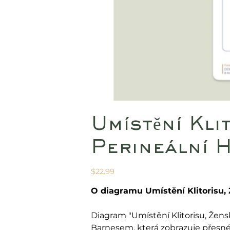
Umístění Kli
Perineální 
Price
$22.99
O diagramu Umístění Klitorisu,
Diagram "Umístění Klitorisu, Žen
Barnesem, která zobrazuje přesné