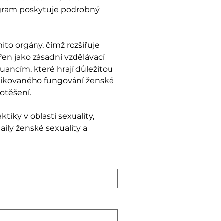
iagram poskytuje podrobný
ito orgány, čímž rozšiřuje
řen jako zásadní vzdělávací
ancím, které hrají důležitou
fistikovaného fungování ženské
otěšení.
tiky v oblasti sexuality,
ly ženské sexuality a