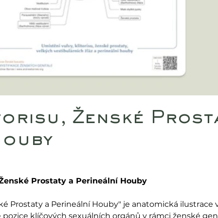
torisu, Ženské Prost
Houby
 Ženské Prostaty a Perineální Houby
ské Prostaty a Perineální Houby" je anatomická ilustra
 pozice klíčových sexuálních orgánů v rámci ženské gen