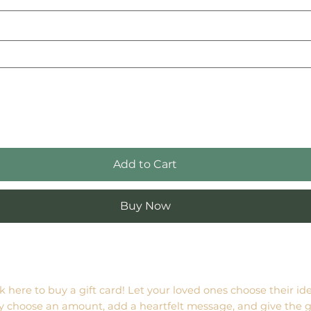
Add to Cart
Buy Now
ck here to
buy a gift card
! Let your loved ones choose their id
y choose an amount, add a heartfelt message, and give the gi