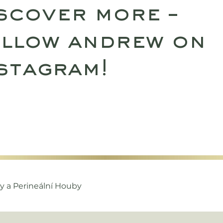
scover more –
llow andrew on
stagram!
SULTATIONS
UPCOMING RETREATS
SHO
ty a Perineální Houby